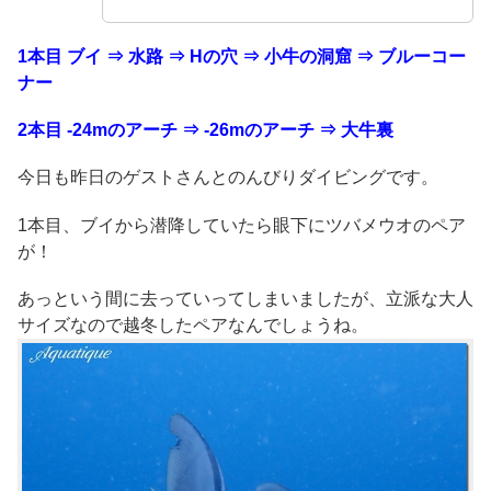
1本目 ブイ ⇒ 水路 ⇒ Hの穴 ⇒ 小牛の洞窟 ⇒ ブルーコー
ナー
2本目 -24mのアーチ ⇒ -26mのアーチ ⇒ 大牛裏
今日も昨日のゲストさんとのんびりダイビングです。
1本目、ブイから潜降していたら眼下にツバメウオのペア
が！
あっという間に去っていってしまいましたが、立派な大人
サイズなので越冬したペアなんでしょうね。