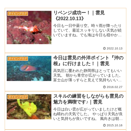
リベンジ成功ー！｜雲見
ダイビングログ
《2022.10.13》
今日も一日中曇り空。時々雨が降ったり
していて、最近スッキリしない天気が続
いていますね。でも海は今日も穏やかで
したよ。■ 天 気 ： 曇り時々雨 ■ 気 温
： 19.8℃ (松崎町アメダスによる最高気
温) ■ 水 温 ： 23℃ ■ 透視度...
2022.10.13
今日は雲見の外洋ポイント『沖の
ダイビングログ
根』に行けました！｜雲見
高気圧に覆われた静岡県はとってもいい
天気。 朝から青空が広がっていました。
富士山が薄っすらと見えて気持ちいい空
模様でした。 ■ 天気 ： 晴れ ■ 気温 ：
2016.02.27
11.5℃ ■ 水温 ： 14.5～15℃ ■ 透明度 ：
12～15ｍ ■ 透...
スキルの練習をしながらも雲見の
ダイビングログ
魅力を満喫です♪｜雲見
今日は白い雲が広がっていましたけど概
ね晴れの天気でした。 やっぱり天気が良
いと気持ちが良いですね。 風向きは朝の
うちは東寄りでしたが、徐々に北からの
2015.10.16
風に変わってチョットだけ波が出ました