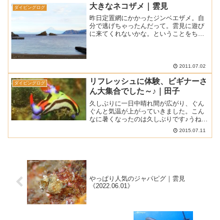
けど、ダイビングには問題なし！ 今日も
大きなネコザメ｜雲見
ダイビングログ
ストレスなくダイビ...
昨日定置網にかかったジンベエザメ。自
分で逃げちゃったんだって。雲見に遊び
に来てくれないかな。ということをちょ
っと考えたりしますよね。■ 天気
曇り■ 気温 28℃■ 水温 20.5
～22.5℃■ 透明度 8～12ｍ■ 透視度 ...
2011.07.02
リフレッシュに体験、ビギナーさ
ダイビングログ
ん大集合でした～♪｜田子
久しぶりに一日中晴れ間が広がり、ぐん
ぐんと気温が上がっていきました。こん
なに暑くなったのは久しぶりです♪うねり
さえなければ絶好のダイビング日和だっ
2015.07.11
たんですけど・・・■ 天気 ： 晴れ■ 気温
： 29℃■ 水温 ： 22～23℃■ 透明度 ...
やっぱり人気のジャパピグ｜雲見
《2022.06.01》