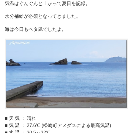
気温はぐんぐんと上がって夏日を記録。
水分補給が必須となってきました。
海は今日もベタ凪でしたよ。
■ 天 気 ： 晴れ
■ 気 温 ： 27.6℃ (松崎町アメダスによる最高気温)
■ 水 温 ： 20.5～22℃