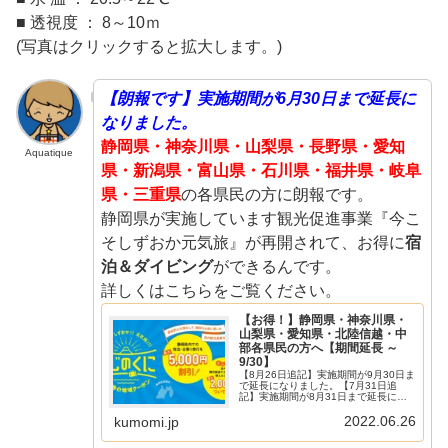
■ 透視度 ： 8～10ｍ
(写真はクリックすると拡大します。)
【朗報です】実施期間が6月30日まで延長に
なりました。
静岡県・神奈川県・山梨県・長野県・愛知
Aquatique
県・新潟県・富山県・石川県・福井県・岐阜
県・三重県
の各県民の方に朗報です。
静岡県が実施しています観光促進事業『今こ
そしずおか元気旅』が再開されて、お得に
宿
泊＆ダイビング
ができるんです。
詳しくはこちらをご覧ください。
【お得！】静岡県・神奈川県・
山梨県・愛知県・北陸信越・中
部各県民の方へ【期間延長 ～
9/30】
【8月26日追記】実施期間が9月30日ま
で延長になりました。【7月31日追
記】実施期間が8月31日まで延長にな
りました。【6月27日追記】実施期間
2022.06.26
が7月14日まで延長になりました。【5
kumomi.jp
月21日追記】実施期間が6月30日まで
延長になりました。...