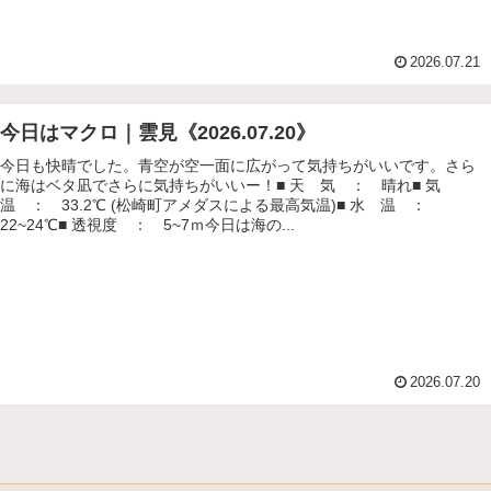
2026.07.21
今日はマクロ｜雲見《2026.07.20》
今日も快晴でした。青空が空一面に広がって気持ちがいいです。さら
に海はベタ凪でさらに気持ちがいいー！■ 天 気 ： 晴れ■ 気
温 ： 33.2℃ (松崎町アメダスによる最高気温)■ 水 温 ：
22~24℃■ 透視度 ： 5~7ｍ今日は海の...
2026.07.20