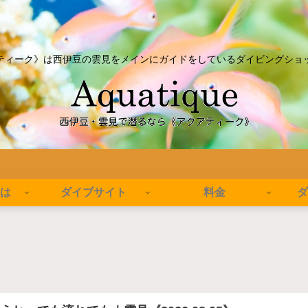
ティーク》は西伊豆の雲見をメインにガイドをしているダイビングショ
とは
ダイブサイト
料金
ダ