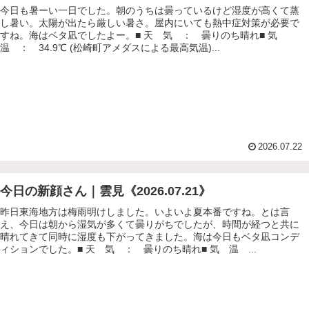
今日も暑ーい一日でした。朝のうちは曇っているけど湿度が高くて蒸
し暑い。太陽が出たら厳しい暑さ。屋内にいても熱中症対策が必要で
すね。海はベタ凪でしたよー。■ 天 気 ： 曇りのち晴れ■ 気
温 ： 34.9℃ (松崎町アメダスによる最高気温)...
2026.07.22
今日の新顔さん｜雲見《2026.07.21》
昨日東海地方は梅雨明けしました。いよいよ夏本番ですね。とは言
え、今日は朝から湿気が多くて曇りがちでしたが、時間が経つと共に
晴れてきて同時に湿度も下がってきました。海は今日もベタ凪コンデ
ィションでした。■ 天 気 ： 曇りのち晴れ■ 気 温 ...