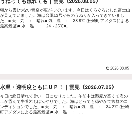
うねっても流れても｜雲見《2026.08.05》
朝から雲1つない青空が広がっています。今日はくろぐろとした富士山
が見えていました。海は台風13号からのうねりが入ってきていまし
た。■ 天 気 ： 晴れ■ 気 温 ： 33.9℃ (松崎町アメダスによる
最高気温)■ 水 温 ： 24～25℃■...
2026.08.05
水温・透明度ともにＵＰ！｜雲見《2026.07.25》
今日は終日晴れて暑い一日になりました。午前中は湿度が高くて海の
上が霞んで牛着岩もぼんやりでした。海はとっても穏やかで抜群のコ
ンディションでした。■ 天 気 ： 晴れ■ 気 温 ： 34.2℃ (松崎
町アメダスによる最高気温)■ 水 温 ： ...