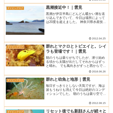
きるくらいでしたよ。■ 天 気 ： 晴れ ■
気 温 ： 2...
黒潮接近中！｜雲見
ダイビングログ
黒潮が伊豆半島にどんどん暖かい潮を送
り込んできていて、今日は場所によって
は20度を超えました。 神奈川県水産技術
センターのホームページによると伊豆半
島は暖かい潮に囲まれています。 暫くは
温かい海が続きそうです(^^)v■ 天
気 晴れ ■...
2012.04.25
群れとマクロとトビエイと。シイ
ダイビングログ
ラも登場です！｜雲見
朝のうちは曇りがちでしたが、潜り始め
る頃から太陽が出だしてそれからはずっ
と晴れ。 でも風向きがずっと西からでし
たので沖の方は白波が立って、昨日から
2016.06.26
のうねりも弱いながら残っていました。
湾内でのエントリー/エキジットに限定さ
群れと幼魚と地形｜雲見
ダイビングログ
れましたが、潜って...
毎日すっきりとしない天気ですが、海は
波もうねりも消えて今日は絶好のコンデ
ィションでした。 朝のうちは曇り空でし
たが、徐々に晴れ間も出てきてダイビン
グ日和となりました。 波止場はダイバー
2012.08.15
がいっぱい。トップシーズンですから
ね。 ■ 天気 曇り一...
リセット後でも新顔さんが続々と
ダイビングログ