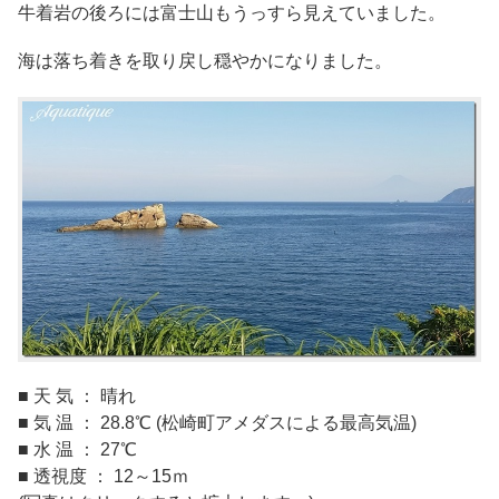
牛着岩の後ろには富士山もうっすら見えていました。
海は落ち着きを取り戻し穏やかになりました。
■ 天 気 ： 晴れ
■ 気 温 ： 28.8℃ (松崎町アメダスによる最高気温)
■ 水 温 ： 27℃
■ 透視度 ： 12～15ｍ