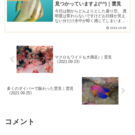
見つかっていますよ(^^)｜雲見
今日は朝からどんよりとした曇り空。 透
明度は変わらないですけどお日様が見え
ない分だけ水中が暗く感じてしまいます
ね。 ■ 天気 ： 曇り ■ 気温 ： 24℃ ■ 水
2014.10.09
温 ： 22.5～23℃ ■ 透明度 ： 8～10ｍ ■
透視度 ： 7～8...
マクロもワイドも大満足♪｜雲見
《2021.09.23》
多くのダイバーで賑わった雲見｜雲見
《2021.09.25》
コメント