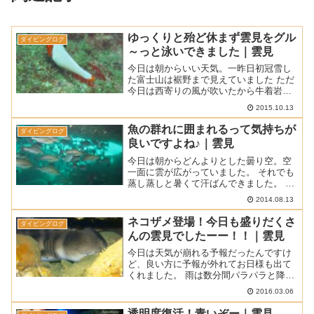
ゆっくりと殆ど休まず雲見をグル
ダイビングログ
～っと泳いできました｜雲見
今日は朝からいい天気。一昨日初冠雪し
た富士山は裾野まで見えていました ただ
今日は西寄りの風が吹いたから牛着岩の
沖には白波が立っていました。 でも風波
2015.10.13
だから潜ってしまえば問題なしでした
よ。 ■ 天気 ： 晴れ ■ 気温 ： 23℃ ■ 水
魚の群れに囲まれるって気持ちが
ダイビングログ
温 ...
良いですよね♪｜雲見
今日は朝からどんよりとした曇り空。空
一面に雲が広がっていました。 それでも
蒸し蒸しと暑くて汗ばんできました。 午
後からは晴れ間も出てきて一気にテンシ
2014.08.13
ョンもアップ。 水の中も明るくなってく
れました。 ■ 天気 ： 曇りのち晴れ ■ 気
ネコザメ登場！今日も盛りだくさ
ダイビングログ
温 ： ...
んの雲見でしたーー！！｜雲見
今日は天気が崩れる予報だったんですけ
ど、良い方に予報が外れてお日様も出て
くれました。 雨は数分間パラパラと降っ
たくらい。気温も上がって過ごしやすい
2016.03.06
一日でした。 海は引き続きベタ凪。絶好
のコンディションが続いています！！ ■
透明度復活！青いぞー｜雲見