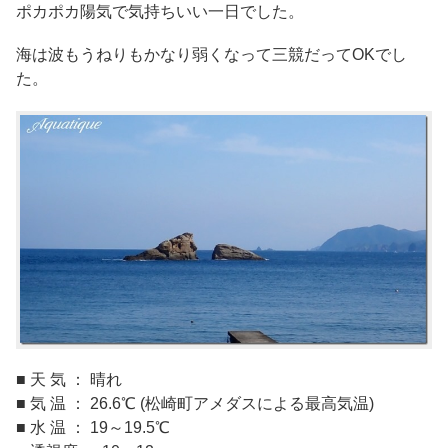
ポカポカ陽気で気持ちいい一日でした。
海は波もうねりもかなり弱くなって三競だってOKでし
た。
■ 天 気 ： 晴れ
■ 気 温 ： 26.6℃ (松崎町アメダスによる最高気温)
■ 水 温 ： 19～19.5℃