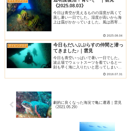
ダイビングログ
天気 ： 晴れ一...
《2025.08.03》
今日は青空が見えるものの湿度が高くて
蒸し暑い一日でした。湿度が高いから海
上は靄がかかっていました。風は西寄り
でしたがそれ程波立っていなかったので
普通にダイビングできました。■ 天
気 ： 晴れ■ 気 温 ： 33.1℃ (松崎
2025.08.04
町アメダスによ...
今日もだいぶぷらすの仲間と潜っ
ダイビングログ
てきました♪｜雲見
今日も青空いっぱいで暑い一日でした。
波止場でウェットスーツを着ていると一
刻も早く海に入りたいと思ってしまいま
すね。 そうそう、水分をいっぱい摂って
2016.07.31
くれぐれも脱水症にならないように注意
しましょうね。 ■ 天気 ： 晴れ時々曇り
■ 気温 ：...
劇的に良くなった海況で亀に遭遇｜雲見
《2021.05.29》