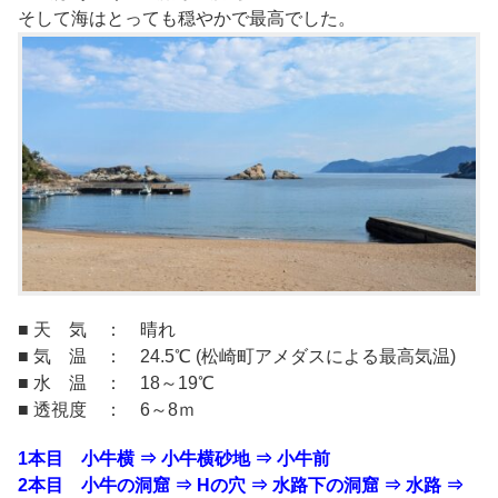
そして海はとっても穏やかで最高でした。
■ 天 気 ： 晴れ
■ 気 温 ： 24.5℃ (松崎町アメダスによる最高気温)
■ 水 温 ： 18～19℃
■ 透視度 ： 6～8ｍ
1本目 小牛横 ⇒ 小牛横砂地 ⇒ 小牛前
2本目 小牛の洞窟 ⇒ Hの穴 ⇒ 水路下の洞窟 ⇒ 水路 ⇒