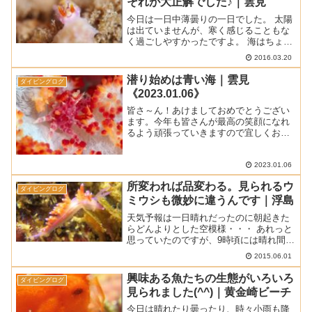
それが大正解でした♪｜雲見
今日は一日中薄曇りの一日でした。 太陽
は出ていませんが、寒く感じることもな
く過ごしやすかったですよ。 海はちょっ
とうねりが入っていましたけど、ウミウ
2016.03.20
シ撮影会にも大きな影響はなし。 そんな
海でした。 ■ 天気 ： 曇り ■ 気温 ：
潜り始めは青い海｜雲見
ダイビングログ
16.5...
《2023.01.06》
皆さ～ん！あけましておめでとうござい
ます。今年も皆さんが最高の笑顔になれ
るよう頑張っていきますので宜しくお願
いします。今日の天気は午前中は晴れて
いて、午後から雲が多くなってきまし
た。潜っている時は晴れていたから気持
2023.01.06
ちよかったですよ。富士山も...
所変われば品変わる。見られるウ
ダイビングログ
ミウシも微妙に違うんです｜浮島
天気予報は一日晴れだったのに朝起きた
らどんよりとした空模様・・・ あれっと
思っていたのですが、9時頃には晴れ間が
出てきて暖かい1日になりました。 今週
2015.06.01
浮島のリクエストが入っているので、今
日はその下見に行ってきました。 浮島で
興味ある魚たちの生態がいろいろ
ダイビングログ
はしばらく潜って...
見られました(^^)｜黄金崎ビーチ
今日は晴れたり曇ったり、時々小雨も降