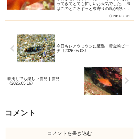
ってきてとても忙しいお天気でした。 風
はこのところずっと東寄りの風が続いて
いますので、西伊豆は穏やかな海が続い
2014.08.31
ています。 浮遊物が減って透明度も良く
なってきましたよ。 ■ 天気 ： 曇り時々
晴れ ■ 気温...
今日もレアウミウシに遭遇｜黄金崎ビー
チ《2026.05.08》
春濁りでも楽しい雲見｜雲見
《2026.05.16》
コメント
コメントを書き込む