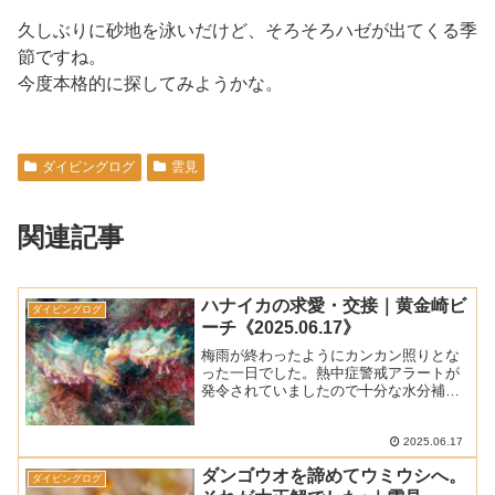
久しぶりに砂地を泳いだけど、そろそろハゼが出てくる季
節ですね。
今度本格的に探してみようかな。
ダイビングログ
雲見
関連記事
ハナイカの求愛・交接｜黄金崎ビ
ダイビングログ
ーチ《2025.06.17》
梅雨が終わったようにカンカン照りとな
った一日でした。熱中症警戒アラートが
発令されていましたので十分な水分補給
は必須です。海は波がありましたけど問
題なく潜れましたよ。■ 天 気 ： 晴
れ■ 気 温 ： 33.0℃ (松崎町アメダス
2025.06.17
による最高気...
ダンゴウオを諦めてウミウシへ。
ダイビングログ