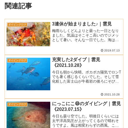
関連記事
3連休が始まりました♪｜雲見
ダイビングログ
梅雨らしくどんよりと曇った一日となり
ました。気温はそこそこ高いのでジメッ
として暑い。そんな一日でした。海は今
日もベタ凪でしたよ。■ 天気 ： 曇り■ 気
温 ： 26.7℃ (松崎町アメダスによる最高
2019.07.13
気温)■ 水温 ： 24.5℃■ 透明度 ...
充実した2ダイブ｜雲見
ダイビングログ
《2021.10.28》
今日も朝から快晴。ポカポカ陽気でロンT
でも暑く感じるくらいでした。そして雪
化粧した富士山が牛着岩の後ろにそびえ
立っていました。海は今日も穏やかで最
高のコンディションで潜ってきました。■
天 気 ： 快晴 ■ 気 温 ： 25.℃ (松崎町
2021.10.28
ア...
にっこにこ😄のダイビング｜雲見
ダイビングログ
《2023.07.15》
今日も曇り空でした。明後日くらいには
太平洋高気圧が上がってくるので晴れそ
うですよ。風は相変わらずの西風。これ