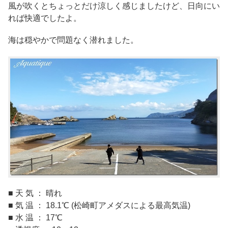
風が吹くとちょっとだけ涼しく感じましたけど、日向にい
れば快適でしたよ。
海は穏やかで問題なく潜れました。
■ 天 気 ： 晴れ
■ 気 温 ： 18.1℃ (松崎町アメダスによる最高気温)
■ 水 温 ： 17℃