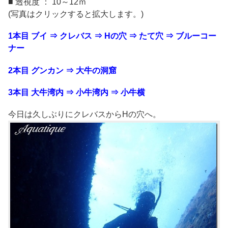
■ 透視度 ： 10～12ｍ
(写真はクリックすると拡大します。)
1本目 ブイ ⇒ クレバス ⇒ Hの穴 ⇒ たて穴 ⇒ ブルーコー
ナー
2本目 グンカン ⇒ 大牛の洞窟
3本目 大牛湾内 ⇒ 小牛湾内 ⇒ 小牛横
今日は久しぶりにクレバスからHの穴へ。