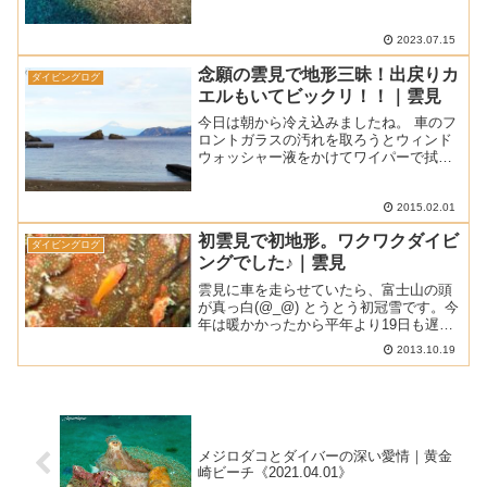
ももう少しの辛抱ですね。■ 天
気 ： 曇り■ 気 温 ： 29.8℃ (松崎
町アメダスによる最高気温)■ 水
2023.07.15
温 ： 19～23℃...
念願の雲見で地形三昧！出戻りカ
ダイビングログ
エルもいてビックリ！！｜雲見
今日は朝から冷え込みましたね。 車のフ
ロントガラスの汚れを取ろうとウィンド
ウォッシャー液をかけてワイパーで拭い
たらあっという間に真っ白に凍って前が
見えなくなっちゃいました(汗) 昨日から
の西風は弱まって雲見はオープンです。
2015.02.01
やっぱり雲見から...
初雲見で初地形。ワクワクダイビ
ダイビングログ
ングでした♪｜雲見
雲見に車を走らせていたら、富士山の頭
が真っ白(@_@) とうとう初冠雪です。今
年は暖かかったから平年より19日も遅い
んですって。 やっぱり冠雪した富士山の
2013.10.19
ほうが雰囲気がありますね。 (写真を撮り
忘れました。ごめんなさい。) ■ 天気 曇
りの...
メジロダコとダイバーの深い愛情｜黄金
崎ビーチ《2021.04.01》