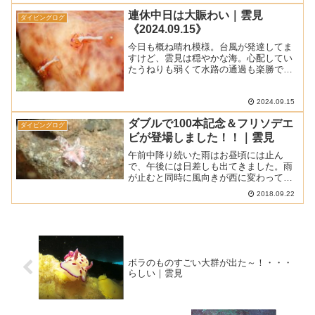
っていきますので宜しくお願いしま
連休中日は大賑わい｜雲見
ダイビングログ
す！！ ■ 天気 ： ...
《2024.09.15》
今日も概ね晴れ模様。台風が発達してま
すけど、雲見は穏やかな海。心配してい
たうねりも弱くて水路の通過も楽勝でし
た。■ 天 気 ： 晴れ時々曇り■ 気
温 ： 32.5℃ (松崎町アメダスによる最
高気温)■ 水 温 ： 26～30℃■ 透視
2024.09.15
度 ...
ダブルで100本記念＆フリソデエ
ダイビングログ
ビが登場しました！！｜雲見
午前中降り続いた雨はお昼頃には止ん
で、午後には日差しも出てきました。雨
が止むと同時に風向きが西に変わって水
面はちょっと波が立ってきました。でも
2018.09.22
ダイビングには影響がなくて無事に楽し
むことができました。■ 天気 ： 雨のち晴
れ■ 気温 ： 28...
ボラのものすごい大群が出た～！・・・
らしい｜雲見