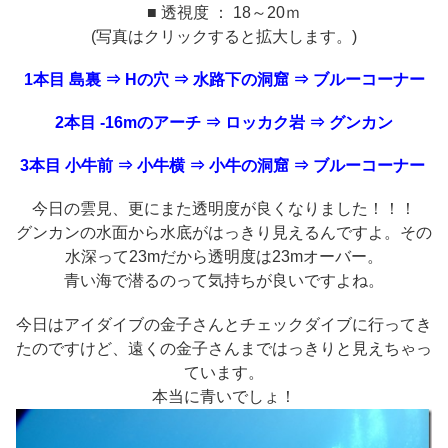
■ 透視度 ： 18～20ｍ
(写真はクリックすると拡大します。)
1本目 島裏 ⇒ Hの穴 ⇒ 水路下の洞窟 ⇒ ブルーコーナー
2本目 -16mのアーチ ⇒ ロッカク岩 ⇒ グンカン
3本目 小牛前 ⇒ 小牛横 ⇒ 小牛の洞窟 ⇒ ブルーコーナー
今日の雲見、更にまた透明度が良くなりました！！！
グンカンの水面から水底がはっきり見えるんですよ。その
水深って23mだから透明度は23mオーバー。
青い海で潜るのって気持ちが良いですよね。
今日はアイダイブの金子さんとチェックダイブに行ってき
たのですけど、遠くの金子さんまではっきりと見えちゃっ
ています。
本当に青いでしょ！