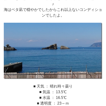
♪
海はベタ凪で穏やかでしたからこれ以上ないコンディショ
ンでしたよ。
■ 天気 ： 晴れ時々曇り
■ 気温 ： 13.5℃
■ 水温 ： 16.5℃
■ 透明度 ： 23～ｍ