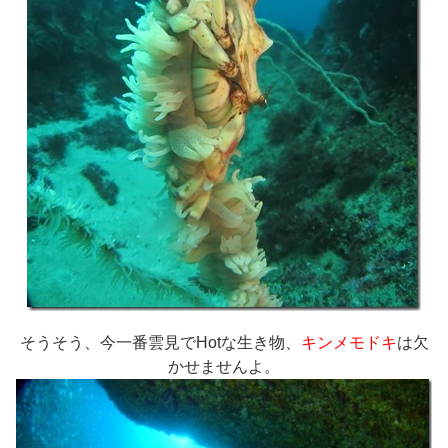
そうそう、今一番雲見でHotな生き物、
キンメモドキ
は欠
かせませんよ。