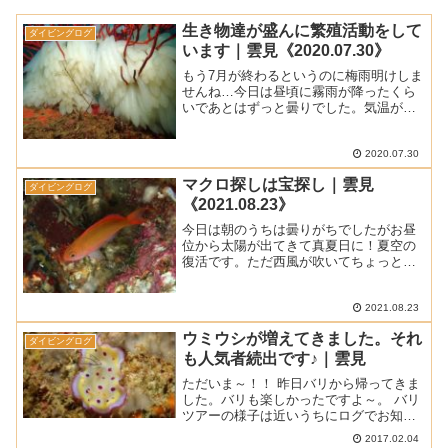
生き物達が盛んに繁殖活動をして
ダイビングログ
います｜雲見《2020.07.30》
もう7月が終わるというのに梅雨明けしま
せんね…今日は昼頃に霧雨が降ったくら
いであとはずっと曇りでした。気温が上
がらず、海から上がって濡れたままでい
るとちょっと肌寒く感じましたね。風は
ほとんど吹いていないので海はベタ凪で
2020.07.30
したよ。■ 天気 ： ...
マクロ探しは宝探し｜雲見
ダイビングログ
《2021.08.23》
今日は朝のうちは曇りがちでしたがお昼
位から太陽が出てきて真夏日に！夏空の
復活です。ただ西風が吹いてちょっと波
が立っていましたけど潜ってしまえば問
題なかったですよ。■ 天 気 ： 曇りのち
晴れ ■ 気 温 ： 30.1℃ (松崎町アメダスに
2021.08.23
よ...
ウミウシが増えてきました。それ
ダイビングログ
も人気者続出です♪｜雲見
ただいま～！！ 昨日バリから帰ってきま
した。バリも楽しかったですよ～。 バリ
ツアーの様子は近いうちにログでお知ら
せしますので、ちょっとだけ待ってくだ
2017.02.04
さいね。 今日からまたガンガン雲見を潜