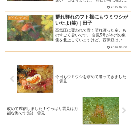
暑い一日なりました。 昨日から心配して
いたうねりは、台風が近づいてきている
2015.07.25
というのに弱くなっていて水路の通行も
楽ちん。 何だか得した気分の一日でした
群れ群れのフト根にもウミウシが
ダイビングログ
♪♪ ■ 天気 曇り...
いたよ(笑)｜田子
高気圧に覆われて青く晴れ渡った空。も
のすごく暑いです。 台風5号が本州の東
側を北上していますけど、西伊豆はいた
って穏やかな海でした。 波もなければう
2016.08.08
ねりもほとんど無し。 台風の存在を忘れ
てしまうくらいの海況でした。 ■ 天気 ：
晴れ ■ ...
今日もウミウシを求めて潜ってきました
｜雲見
改めて確信しました！やっぱり雲見は万
能な海です(笑)｜雲見