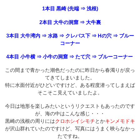
1本目 黒崎 (先端 ⇒ 浅根)
2本目 大牛の洞窟 ⇒ 大牛裏
3本目 大牛湾内 ⇒ 水路 ⇒ クレバス下 ⇒ Hの穴 ⇒ ブルー
コーナー
4本目 小牛横 ⇒ 小牛の洞窟 ⇒ たて穴 ⇒ ブルーコーナー
この間まで青かった潮色だったのに昨日から春濁りが戻っ
てきてしまいました。
特に水面付近がひどいですけど、ある程度潜ってしまえば
そこそこ見えていましたよ。
今日は地形を楽しみたいというリクエストもあったのです
が、海の中はこんな感じ・・・
黒崎の浅根の周りには
クロホシイシモチ
とか
キンメモドキ
が沢山群れていたのですけど、写真にはうまく映らなかっ
たですね。