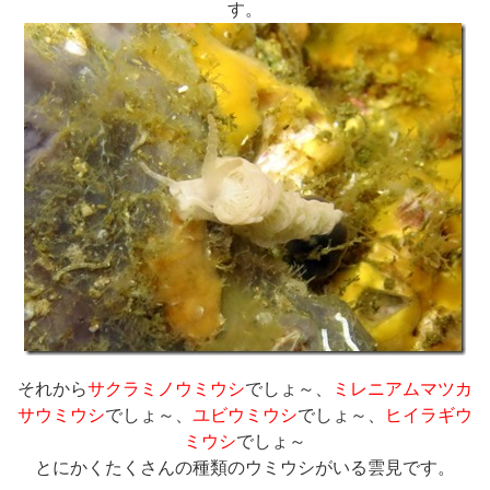
す。
それから
サクラミノウミウシ
でしょ～、
ミレニアムマツカ
サウミウシ
でしょ～、
ユビウミウシ
でしょ～、
ヒイラギウ
ミウシ
でしょ～
とにかくたくさんの種類のウミウシがいる雲見です。