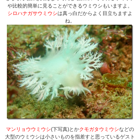
や比較的簡単に見ることができるウミウシもいますよ。
シロハナガサウミウシ
は真っ白だからよく目立ちますよ
ね。
マンリョウウミウシ
(下写真)とか
クモガタウミウシ
などの
大型のウミウシは小さいものを指差すと思っているゲスト