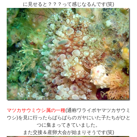
に見せると？？？って感じなるんです(笑)
マツカサウミウシ属の一種
(通称ワライボヤマツカサウミ
ウシ)を見に行ったらばらばらのガヤにいた子たちがひと
つに集まってきていました。
また交接＆産卵大会が始まりそうです(笑)