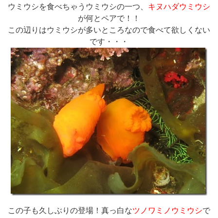
ウミウシを食べちゃうウミウシの一つ、
キヌハダウミウシ
が何とペアで！！
この辺りはウミウシが多いところなので食べて欲しくない
です・・・
この子も久しぶりの登場！真っ白な
ツノワミノウミウシ
で