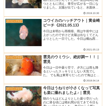
つとともに消え、青空が広がる一日にな
りました。太陽が出ていると、水面休息
中に外にいても寒く感じることはありま
2019.10.30
せんでした。そして海は強も穏やかでコ
ンディションは最高でした。■ 天気 ： 晴
コウイカのハッチアウト｜黄金崎
ダイビングログ
れ■ 気温 ： 2...
ビーチ《2021.05.13》
今日は未明から雨模様。雨は午前中には
上がったのですけど太陽は出なくてどん
よりとした一日でした。今日は概ね西寄
りの風が吹いていたので海は穏やかでし
た。■ 天 気 ： 雨のち曇り ■ 気 温 ：
22.5℃ (松崎町アメダスによる最高気温)
2021.05.13
■...
雲見のウミウシ、絶好調ー！！｜
ダイビングログ
雲見
今日は一日中曇り空で、夕方には雨も降
るといったスッキリとしない天気でし
た。 でも風は東寄りだったので海はとっ
ても穏やかでしたよ。 ■ 天気 ： 曇り一
2018.04.14
時雨 ■ 気温 ： 20.6℃ (松崎町アメダスに
よる最高気温) ■ 水温 ： 17～18...
今日はうねりが小さくなって写真
ダイビングログ
も楽に撮れましたよ♪｜雲見
朝のうちはどんよりとした曇り空だった
のに潜る頃には晴れ間が出てきて今日も