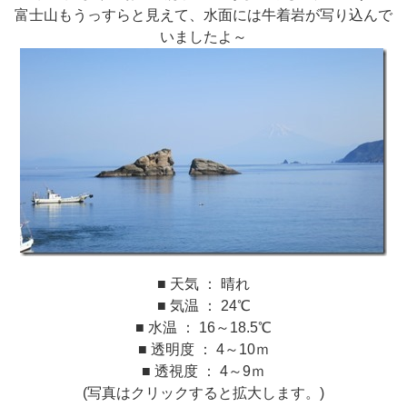
富士山もうっすらと見えて、水面には牛着岩が写り込んで
いましたよ～
■ 天気 ： 晴れ
■ 気温 ： 24℃
■ 水温 ： 16～18.5℃
■ 透明度 ： 4～10ｍ
■ 透視度 ： 4～9ｍ
(写真はクリックすると拡大します。)