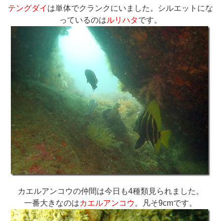
テングダイ
は単体でクランクにいました。シルエットにな
っているのは
ルリハタ
です。
カエルアンコウの仲間は今日も4種類見られました。
一番大きなのは
カエルアンコウ
。凡そ9cmです。