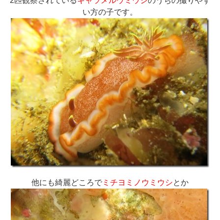
2匹観察されている
キャラメルウミウシ
のうちの撮りやす
い方の子です。
他にも綺麗どころで
ミチヨミノウミウシ
とか