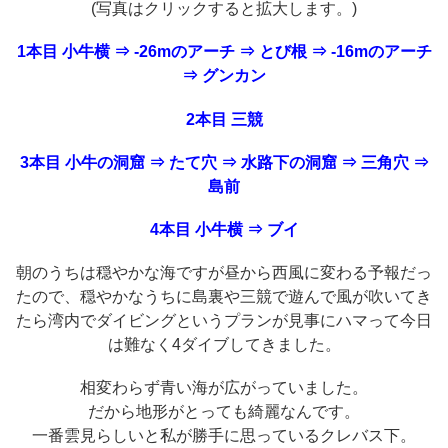
(写真はクリックすると拡大します。)
1本目 小牛横 ⇒ -26mのアーチ ⇒ とび根 ⇒ -16mのアーチ
⇒ グンカン
2本目 三競
3本目 小牛の洞窟 ⇒ たて穴 ⇒ 水路下の洞窟 ⇒ 三角穴 ⇒
島前
4本目 小牛横 ⇒ ブイ
朝のうちは穏やかな海ですが昼から西風に変わる予報だっ
たので、穏やかなうちに島裏や三競で遊んで風が吹いてき
たら湾内でダイビングというプランが見事にハマって今日
は難なく4ダイブしてきました。
相変わらず青い海が広がっていました。
だから地形がとっても綺麗なんです。
一番雲見らしいと私が勝手に思っているクレバス下。