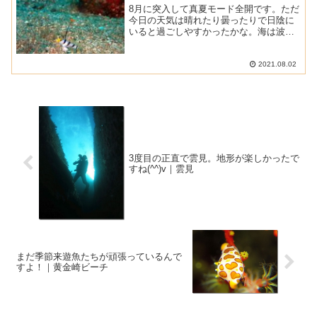
8月に突入して真夏モード全開です。ただ
今日の天気は晴れたり曇ったりで日陰に
いると過ごしやすかったかな。海は波は
なくて少しだけうねりが残っていました
けど、ダイビングには全く問題ありませ
んでした。■ 天 気 ： 晴れ時々くもり ■
2021.08.02
気 温 ： ...
3度目の正直で雲見。地形が楽しかったで
すね(^^)v｜雲見
まだ季節来遊魚たちが頑張っているんで
すよ！｜黄金崎ビーチ