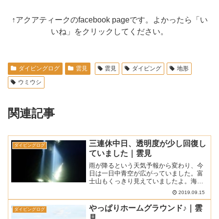
↑アクアティークのfacebook pageです。よかったら「い
いね」をクリックしてください。
ダイビングログ
雲見
雲見
ダイビング
地形
ウミウシ
関連記事
三連休中日、透明度が少し回復し
ダイビングログ
ていました｜雲見
雨が降るという天気予報から変わり、今
日は一日中青空が広がっていました。富
士山もくっきり見えていましたよ。海況
は低気圧からのうねりが少し入ってき始
2019.09.15
めました。■ 天気 ： 晴れ■ 気温 ：
32.5℃ (松崎町アメダスによる最高気温)■
やっぱりホームグラウンド♪｜雲
ダイビングログ
水温 ...
見