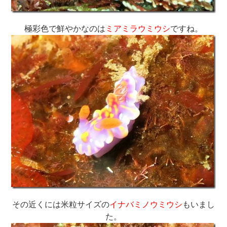
極彩色で鮮やかなのは
ミアミラウミウシ
ですね。
その近くには米粒サイズの
イナバミノウミウシ
もいまし
た。