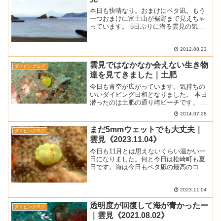
本日も快晴なり。おまけにベタ凪。もう
一つおまけに富士山が裾野まで見えちゃ
っています。 5日ぶりに潜る雲見の気持
ちのいい一日の始まりです。 ■ 天気 晴れ
■ 気温 32℃ ■ 水温 23～25℃ ■ 透明度 10
～12ｍ ■ 透視度 8～1...
2012.08.23
雲見ではなかなか会えない生き物
ダイビングログ
達を見てきました｜土肥
今日も青空が広がっています。気持ちの
いいダイビング日和となりました。 本日
潜ったのは土肥の通り崎ビーチです。 実
はここで今年2月に重油流出事故があって
2014.07.28
重油自体はすぐに止まったのですけど水
質の調査などで時間がかかり6月中旬まで
まだ5mmウェットでも大丈夫｜
ダイビングログ
クローズされてい...
雲見《2023.11.04》
今日も11月とは思えないくらい温かい一
日になりました。何と今日は松崎町も夏
日です。海は今日もベタ凪の最高のコン
ディションでした。■ 天 気 ： 晴れ■
気 温 ： 25.5℃ (松崎町アメダスによ
る最高気温)■ 水 温 ： 23℃■ 透視
2023.11.04
度...
透明度が回復して海が青かったー
ダイビングログ
｜雲見《2021.08.02》