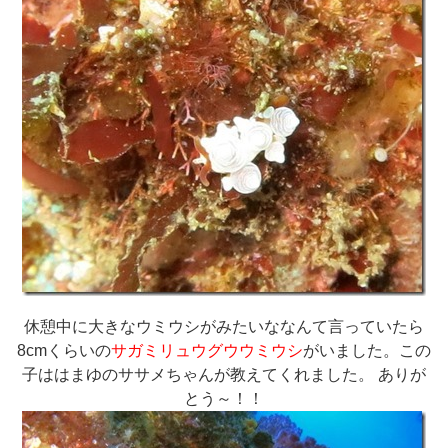
休憩中に大きなウミウシがみたいななんて言っていたら
8cmくらいの
サガミリュウグウウミウシ
がいました。この
子ははまゆのササメちゃんが教えてくれました。 ありが
とう～！！