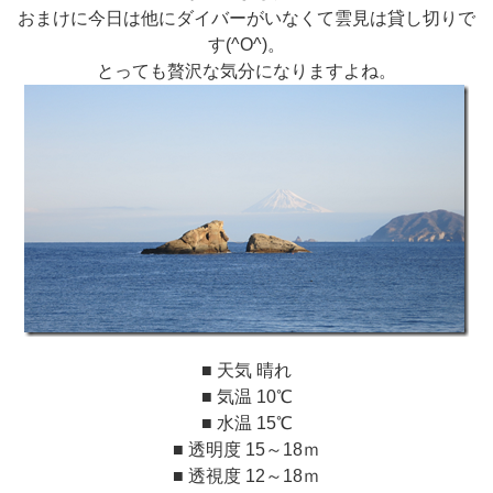
おまけに今日は他にダイバーがいなくて雲見は貸し切りで
す(^O^)。
とっても贅沢な気分になりますよね。
■ 天気 晴れ
■ 気温 10℃
■ 水温 15℃
■ 透明度 15～18ｍ
■ 透視度 12～18ｍ