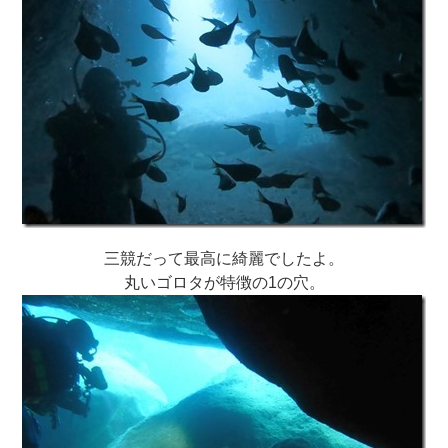
三競だって最高に綺麗でしたよ。
丸いゴロタが特徴の1の穴。