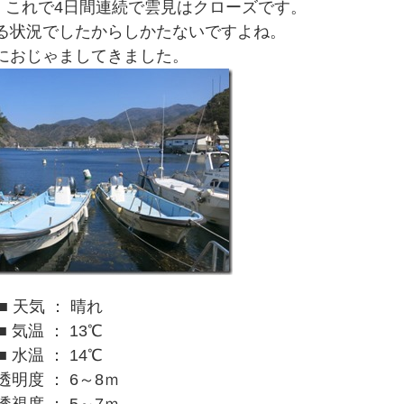
。これで4日間連続で雲見はクローズです。
る状況でしたからしかたないですよね。
におじゃましてきました。
■ 天気 ： 晴れ
■ 気温 ： 13℃
■ 水温 ： 14℃
 透明度 ： 6～8ｍ
 透視度 ： 5～7ｍ