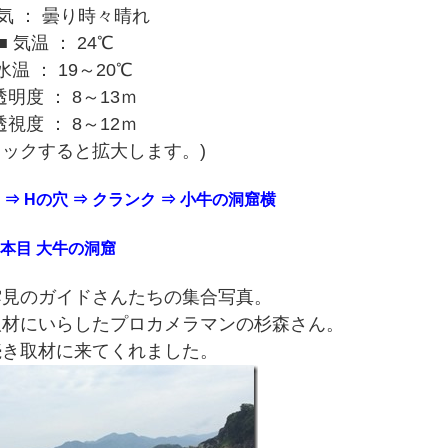
天気 ： 曇り時々晴れ
■ 気温 ： 24℃
 水温 ： 19～20℃
透明度 ： 8～13ｍ
透視度 ： 8～12ｍ
リックすると拡大します。)
 ⇒ Hの穴 ⇒ クランク ⇒ 小牛の洞窟横
2本目 大牛の洞窟
雲見のガイドさんたちの集合写真。
取材にいらしたプロカメラマンの杉森さん。
続き取材に来てくれました。