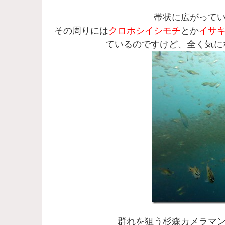
帯状に広がって
その周りには
クロホシイシモチ
とか
イサ
ているのですけど、全く気に
群れを狙う杉森カメラマ