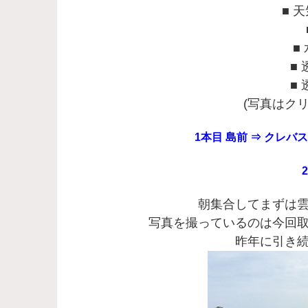
■ 
■
■ 
■ 
(写真はク
1本目 島前 ⇒ クレバス
朝集合してまずは
写真を撮っているのは今回
昨年に引き