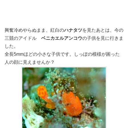
興奮冷めやらぬまま、紅白の
ハナタツ
を見たあとは、今の
三競のアイドル
ベニカエルアンコウ
の子供を見に行きま
した。
全長5mmほどの小さな子供です。しっぽの模様が困った
人の顔に見えませんか？