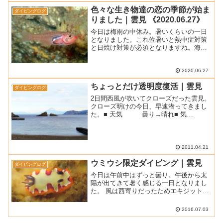
色々な生き物達の恋の季節が始ま
ダイビングログ
りました｜雲見 《2020.06.27》
今日は梅雨の中休み。暑いくらいの一日
となりました。これ位暑いと熱中症対策
と日焼け対策が必須となりますね。海は
波はないのですが、弱いうねりが入って
いました。■ 天気 ： 晴れ時々曇り■ 気温
： 30.2℃ (松崎町アメダスによる最高気
2020.06.27
温)■...
ちょっとだけ透明度復活｜雲見
ダイビングログ
2日間西風が吹いてクローズだった雲見。
クローズ明けの今日、早速潜ってきまし
た。■ 天気 曇り→晴れ■ 気
温 18℃■ 水温 15℃■ 透明
度 8~10ｍ■ 透視度 7~8ｍ1本目は
ブイから入ってHの穴からたて穴を潜っ
て帰って...
2011.04.21
ウミウシ限定ダイビング｜雲見
ダイビングログ
今日は午前中はずっと曇り。午後から太
陽が出てきて暑く感じる一日となりまし
た。 風は西寄りだったためエキジットだ
け制限が付いてしまいました。うねりも
少しありましたね。 そう言えば、台風1
2016.07.03
号がやっと発生しました。 昨年は毎月台
風が発生していたの...