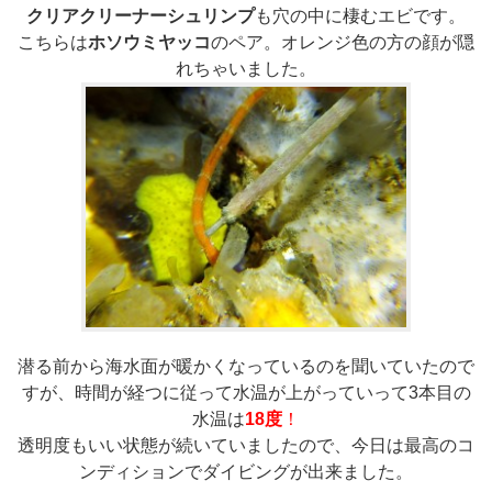
クリアクリーナーシュリンプ
も穴の中に棲むエビです。
こちらは
ホソウミヤッコ
のペア。オレンジ色の方の顔が隠
れちゃいました。
潜る前から海水面が暖かくなっているのを聞いていたので
すが、時間が経つに従って水温が上がっていって3本目の
水温は
18度
！
透明度もいい状態が続いていましたので、今日は最高のコ
ンディションでダイビングが出来ました。