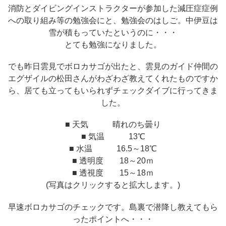
消防とダイビングインストラクターが参加した減圧症症例
への取り組み等の勉強会にと、勉強会のはしご。中伊豆は
雪が積もっていたというのに・・・
とても勉強になりました。
でも昨日雲見でボロカサゴが出たと、雲見のガイド仲間の
エグザイルの松田さんがわざわざ教えてくれたものですか
ら、居ても立ってもいられずチェックダイブに行ってきま
した。
■ 天気 晴れのち曇り
■ 気温 13℃
■ 水温 16.5～18℃
■ 透明度 18～20ｍ
■ 透視度 15～18ｍ
(写真はクリックすると拡大します。)
早速ボロカサゴのチェックです。島裏で潜降し教えてもら
ったポイントへ・・・