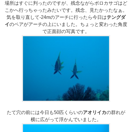
場所はすぐに判ったのですが、残念ながらボロカサゴはど
こかへ行っちゃったみたいです。残念、見たかったなぁ。
気を取り直して-24mのアーチに行ったら今日は
テングダ
イ
のペアがアーチの上にいました。ちょっと変わった角度
で正面顔の写真です。
たて穴の前には今日も50匹くらいの
アオリイカ
の群れが
横に広がって浮かんでいました。