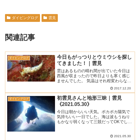
ダイビングログ
雲見
関連記事
今日もがっつりとウミウシを探し
ダイビングログ
てきました！｜雲見
雲はあるものの晴れ間が出ていた今日は
西風が収まったので昨日よりも寒く感じ
ませんでした。 気温はそれ程変わらなか
ったですけど、この時期の風って嫌です
2017.12.20
ね。 海は浅いところにかすかなうねりが
残っていましたけど、小さなマクロ撮影
初雲見さんと地形三昧｜雲見
ダイビングログ
にも影響がない程度で...
《2021.05.30》
今日は朝からいい天気。ポカポカ陽気で
気持ちいい一日でした。海は波もうねり
もかなり弱くなって三競だってOKでし
た。■ 天 気 ： 晴れ ■ 気 温 ： 26.6℃ (松
崎町アメダスによる最高気温) ■ 水 温 ：
19～19.5℃ ■ 透視度...
2021.05.30