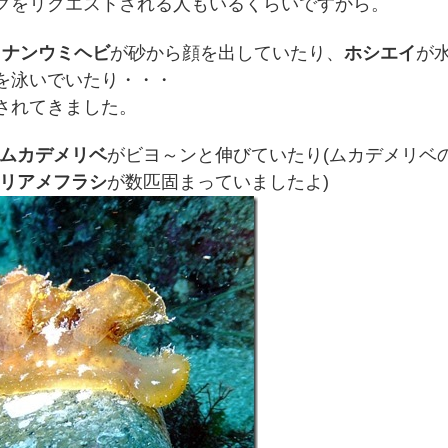
グをリクエストされる人もいるくらいですから。
イナンウミヘビ
が砂から顔を出していたり、
ホシエイ
が
を泳いでいたり・・・
されてきました。
ムカデメリベ
がビヨ～ンと伸びていたり(ムカデメリベ
リアメフラシ
が数匹固まっていましたよ)