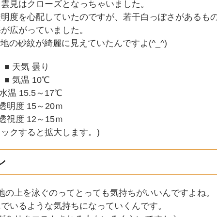
て雲見はクローズとなっちゃいました。
透明度を心配していたのですが、若干白っぽさがあるも
海が広がっていました。
の砂紋が綺麗に見えていたんですよ(^_^)
■ 天気 曇り
■ 気温 10℃
 水温 15.5～17℃
 透明度 15～20ｍ
 透視度 12～15ｍ
リックすると拡大します。)
ン
地の上を泳ぐのってとっても気持ちがいいんですよね。
んでいるような気持ちになっていくんです。