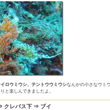
ジイロウミウシ、テントウウミウシ
なんかの小さなウミ
たりと楽しんできましたよ。
 ⇒ クレバス下 ⇒ ブイ