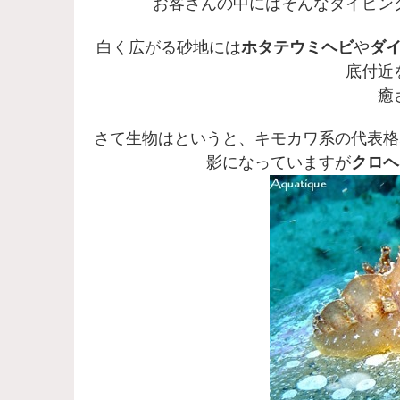
お客さんの中にはそんなダイビン
白く広がる砂地には
ホタテウミヘビ
や
ダ
底付近
癒
さて生物はというと、キモカワ系の代表格
影になっていますが
クロヘ