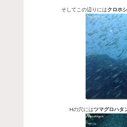
そしてこの辺りには
クロホ
Hの穴には
ツマグロハタ