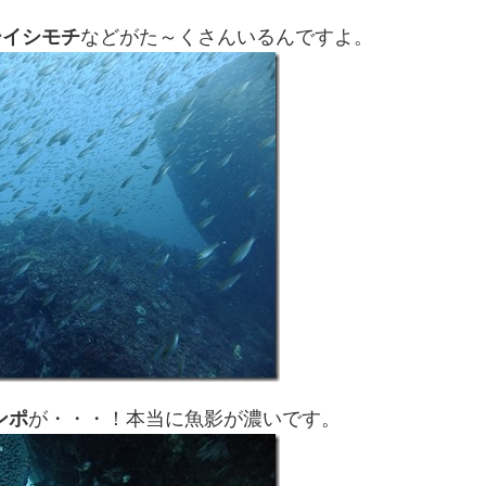
シイシモチ
などがた～くさんいるんですよ。
ンポ
が・・・！本当に魚影が濃いです。