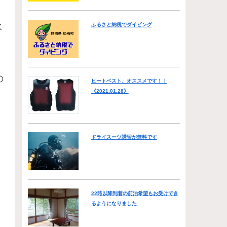
水
ふるさと納税でダイビング
の
ヒートベスト、オススメです！｜
《2021.01.28》
ドライスーツ講習が無料です
22時以降到着の前泊希望もお受けでき
るようになりました