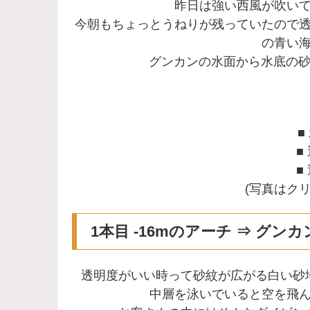
昨日は強い西風が吹い
今朝もちょっとうねりが残っていたので
の青い
グンカンの水面から水底の砂地
■
■
■
(写真はク
1本目 -16mのアーチ ⇒ グンカ
透明度がいい時って砂紋が広がる白い砂
中層を泳いでいると空を飛