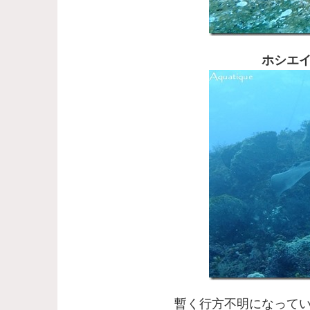
ホシエ
暫く行方不明になって