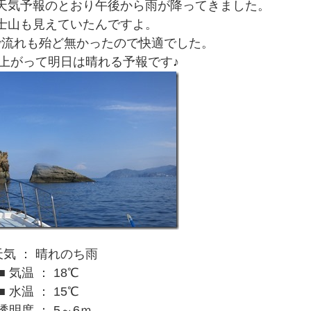
天気予報のとおり午後から雨が降ってきました。
士山も見えていたんですよ。
で流れも殆ど無かったので快適でした。
上がって明日は晴れる予報です♪
天気 ： 晴れのち雨
■ 気温 ： 18℃
■ 水温 ： 15℃
 透明度 ： 5～6ｍ