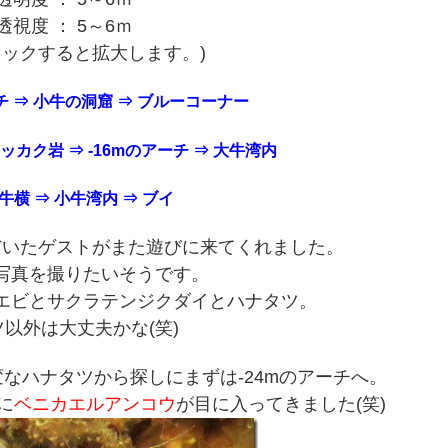
 透視度 ： 5～6ｍ
リックすると拡大します。)
ーチ ⇒ 小牛の洞窟 ⇒ ブルーコーナー
ッカク岩 ⇒ -16mのアーチ ⇒ 大牛湾内
牛横 ⇒ 小牛湾内 ⇒ ブイ
だいたゲストがまた遊びに来てくれました。
写真を撮りたいそうです。
エビとサクラテンジクダイとハナタツ。
以外は大丈夫かな(笑)
なハナタツから探しにまずは-24mのアーチへ。
に
ベニカエルアンコウ
が目に入ってきました(笑)