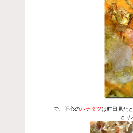
で、肝心の
ハナタツ
は昨日見た
とり