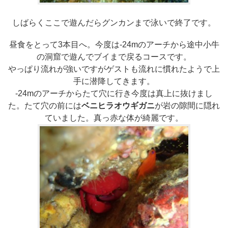
しばらくここで遊んだらグンカンまで泳いで終了です。
昼食をとって3本目へ。今度は-24mのアーチから途中小牛
の洞窟で遊んでブイまで戻るコースです。
やっぱり流れが強いですがゲストも流れに慣れたようで上
手に潜降してきます。
-24mのアーチからたて穴に行き今度は真上に抜けまし
た。たて穴の前には
ベニヒラオウギガニ
が岩の隙間に隠れ
ていました。真っ赤な体が綺麗です。