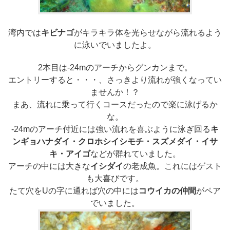
湾内では
キビナゴ
がキラキラ体を光らせながら流れるよう
に泳いでいましたよ。
2本目は-24mのアーチからグンカンまで。
エントリーすると・・・、さっきより流れが強くなってい
ませんか！？
まあ、流れに乗って行くコースだったので楽に泳げるか
な。
-24mのアーチ付近には強い流れを喜ぶように泳ぎ回る
キ
ンギョハナダイ・クロホシイシモチ・スズメダイ・イサ
キ・アイゴ
などが群れていました。
アーチの中には大きな
イシダイ
の老成魚。これにはゲスト
も大喜びです。
たて穴をUの字に通れば穴の中には
コウイカの仲間
がペア
でいました。