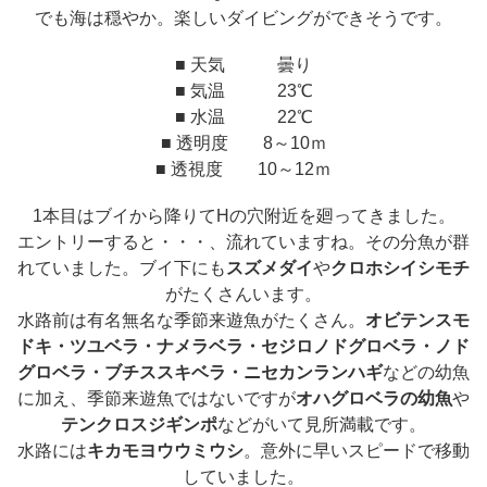
でも海は穏やか。楽しいダイビングができそうです。
■ 天気 曇り
■ 気温 23℃
■ 水温 22℃
■ 透明度 8～10ｍ
■ 透視度 10～12ｍ
1本目はブイから降りてHの穴附近を廻ってきました。
エントリーすると・・・、流れていますね。その分魚が群
れていました。ブイ下にも
スズメダイ
や
クロホシイシモチ
がたくさんいます。
水路前は有名無名な季節来遊魚がたくさん。
オビテンスモ
ドキ・ツユベラ・ナメラベラ・セジロノドグロベラ・ノド
グロベラ・ブチススキベラ・ニセカンランハギ
などの幼魚
に加え、季節来遊魚ではないですが
オハグロベラの幼魚
や
テンクロスジギンポ
などがいて見所満載です。
水路には
キカモヨウウミウシ
。意外に早いスピードで移動
していました。