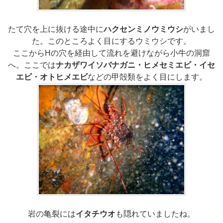
たて穴を上に抜ける途中に
ハクセンミノウミウシ
がいまし
た。このところよく目にするウミウシです。
ここからHの穴を経由して流れを避けながら小牛の洞窟
へ。ここでは
ナカザワイソバナガニ・ヒメセミエビ・イセ
エビ・オトヒメエビ
などの甲殻類をよく目にします。
岩の亀裂には
イタチウオ
も隠れていましたね。