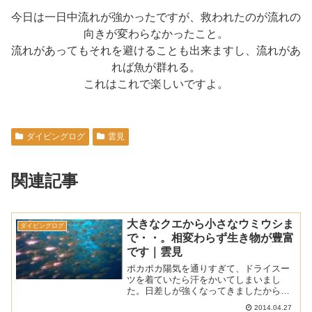
今日は一日中流れが強かったですが、救われたのが流れの
向きが変わらなかったこと。
流れがあってもそれを避けることも出来ますし、流れがあ
れば魚が群れる。
これはこれで楽しいですよ。
ダイビングログ
雲見
関連記事
大きなクエから小さなウミウシま
ダイビングログ
で・・。相変わらず生き物が豊富
です｜雲見
ポカポカ陽気を通りすぎて、ドライスー
ツを着ていたら汗をかいてしまいまし
た。日差しが強くなってきましたから晴
れた日は紫外線対策を忘れずに。西風の
2014.04.27