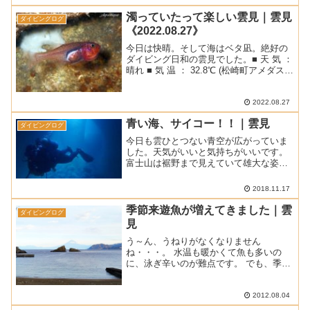
予報ながら海はベタ凪でした。朝のうち
は白くもやって見えなかった富士山も
濁っていたって楽しい雲見｜雲見
ダイビングログ
徐々に雄大な姿を見せてくれま...
《2022.08.27》
今日は快晴。そして海はベタ凪。絶好の
ダイビング日和の雲見でした。■ 天 気 ：
晴れ ■ 気 温 ： 32.8℃ (松崎町アメダスに
よる最高気温) ■ 水 温 ： 20～24℃ ■ 透
視度 ： 4～7ｍ (写真はクリックすると拡
大します。)...
2022.08.27
青い海、サイコー！！｜雲見
ダイビングログ
今日も雲ひとつない青空が広がっていま
した。天気がいいと気持ちがいいです。
富士山は裾野まで見えていて雄大な姿で
したよ。海も穏やかだし絶好のダイビン
グコンディションです！■ 天気 ： 晴れ■
2018.11.17
気温 ： 21.1℃ (松崎町アメダスによる最
高気温...
季節来遊魚が増えてきました｜雲
ダイビングログ
見
う～ん、うねりがなくなりません
ね・・・。 水温も暖かくて魚も多いの
に、泳ぎ辛いのが難点です。 でも、季節
来遊魚が多くなって来ましたよ。 今日は
ベテランさんチームとブランクダイバー
チームの2班体制です。 ■ 天気 晴れ ■ 気
2012.08.04
温 32℃ ■ ...