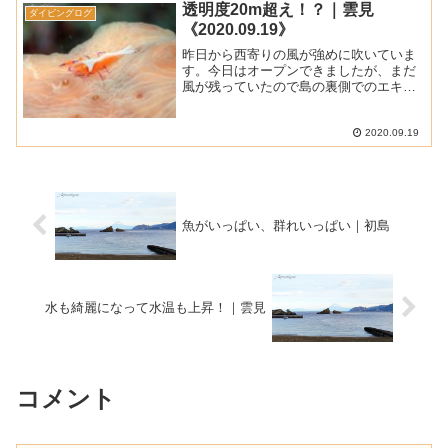
透明度20m超え！？｜雲見
ダイビングログ
《2020.09.19》
昨日から西寄りの風が強めに吹いていま
す。今日はオープンできましたが、まだ
風が残っていたので島の裏側でのエキジ
ットが制限される中でのダイビングでし
た。ただ潜ってしまえばうねりは弱かっ
たので、問題なく楽しめました。■ 天 気
2020.09.19
： 晴れ時々くもり...
魚がいっぱい、群れいっぱい｜初島
水も綺麗になって水温も上昇！｜雲見
コメント