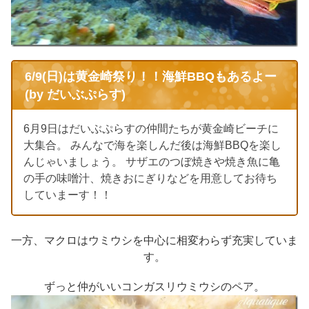
6/9(日)は黄金崎祭り！！海鮮BBQもあるよー
(by だいぶぷらす)
6月9日はだいぶぷらすの仲間たちが黄金崎ビーチに
大集合。 みんなで海を楽しんだ後は海鮮BBQを楽し
んじゃいましょう。 サザエのつぼ焼きや焼き魚に亀
の手の味噌汁、焼きおにぎりなどを用意してお待ち
していまーす！！
一方、マクロはウミウシを中心に相変わらず充実していま
す。
ずっと仲がいいコンガスリウミウシのペア。