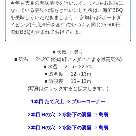
今年も雲見の海底清掃を行います。 いつもお世話に
なっている雲見の海をきれいにした後は、海鮮BBQ
を美味しくいただきましょう！ 参加料は2ボートダ
イビング(海底清掃を含む)でいつもと同じ15,500円。
海鮮BBQも含まれてお得ですよ。
■ 天気 ： 曇り
■ 気温 ： 24.2℃ (松崎町アメダスによる最高気温)
■ 水温 ： 21.5～22.5℃
■ 透明度 ： 12～13ｍ
■ 透視度 ： 10～13ｍ
(写真はクリックすると拡大します。)
1本目 たて穴上 ⇒ ブルーコーナー
2本目 Hの穴 ⇒ 水路下の洞窟 ⇒ 島裏
3本目 Hの穴 ⇒ 水路下の洞窟 ⇒ 島裏